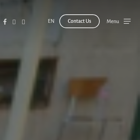
facebook
youtube
instagram
EN
C
o
n
t
a
c
t
U
s
Menu